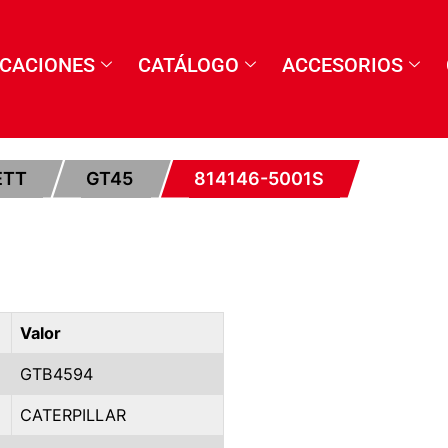
ICACIONES
CATÁLOGO
ACCESORIOS
ETT
GT45
814146-5001S
Valor
GTB4594
CATERPILLAR