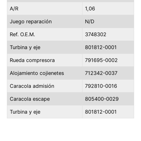
A/R
1,06
Juego reparación
N/D
Ref. O.E.M.
3748302
Turbina y eje
801812-0001
Rueda compresora
791695-0002
Alojamiento cojienetes
712342-0037
Caracola admisión
792810-0016
Caracola escape
805400-0029
Turbina y eje
801812-0001