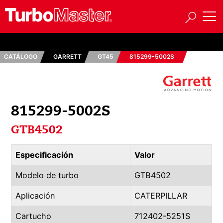
CATÁLOGO
GARRETT
GT45
815299-5002S
815299-5002S
GTB4502
Especificación
Valor
Modelo de turbo
GTB4502
Aplicación
CATERPILLAR
Cartucho
712402-5251S