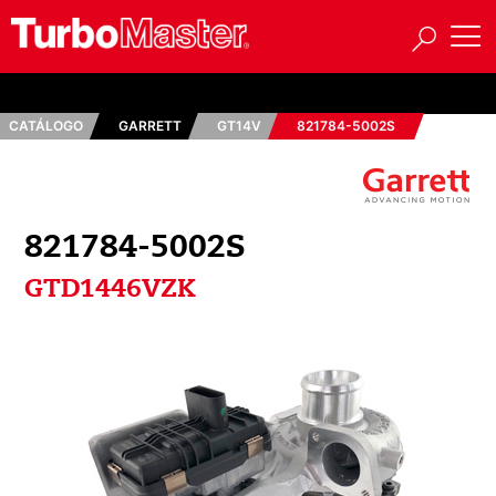
CATÁLOGO
GARRETT
GT14V
821784-5002S
821784-5002S
GTD1446VZK