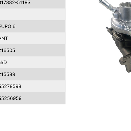
817882-5118S
1
EURO 6
VNT
216505
N/D
215589
55278598
55256959