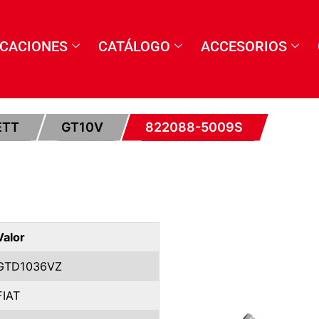
ICACIONES
CATÁLOGO
ACCESORIOS
ETT
GT10V
822088-5009S
Valor
GTD1036VZ
FIAT