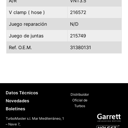
A/R
VNT3.5
V clamp ( hose )
216572
Juego reparación
N/D
Juego de juntas
215749
Ref. O.E.M.
31380131
Datos Técnicos
Distribuidor
Novedades
Oficial de
Turbos
Boletines
TurboMaster s.l. Mar Mediterráneo, 1
– Nave 7,