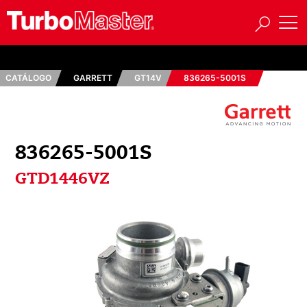
CATÁLOGO
GARRETT
GT14V
836265-5001S
836265-5001S
GTD1446VZ