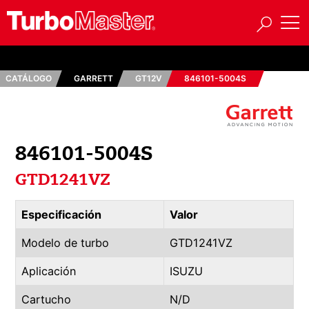
CATÁLOGO
GARRETT
GT12V
846101-5004S
846101-5004S
GTD1241VZ
Especificación
Valor
Modelo de turbo
GTD1241VZ
Aplicación
ISUZU
Cartucho
N/D