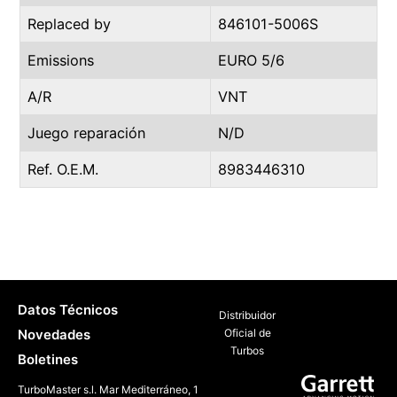
Replaced by
846101-5006S
Emissions
EURO 5/6
A/R
VNT
Juego reparación
N/D
Ref. O.E.M.
8983446310
Datos Técnicos
Distribuidor
Novedades
Oficial de
Turbos
Boletines
TurboMaster s.l. Mar Mediterráneo, 1