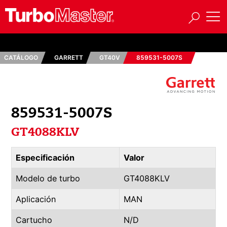
CATÁLOGO
GARRETT
GT40V
859531-5007S
859531-5007S
GT4088KLV
Especificación
Valor
Modelo de turbo
GT4088KLV
Aplicación
MAN
Cartucho
N/D