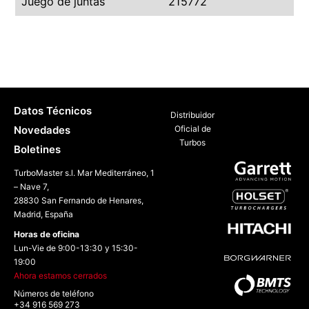
Juego de juntas
215772
Datos Técnicos
Distribuidor
Novedades
Oficial de
Turbos
Boletines
TurboMaster s.l. Mar Mediterráneo, 1
– Nave 7,
28830 San Fernando de Henares,
Madrid, España
Horas de oficina
Lun-Vie de 9:00-13:30 y 15:30-
19:00
Ahora estamos cerrados
Números de teléfono
+34 916 569 273