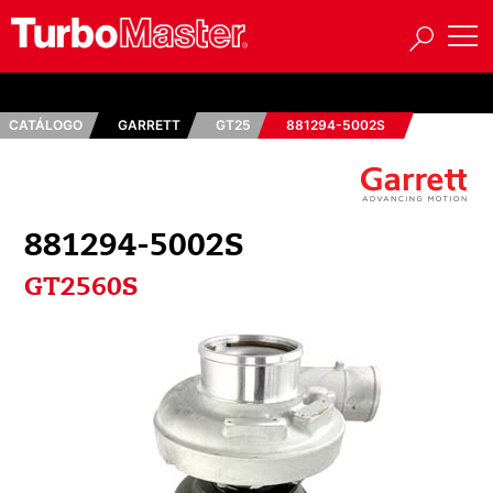
CATÁLOGO
GARRETT
GT25
881294-5002S
881294-5002S
GT2560S