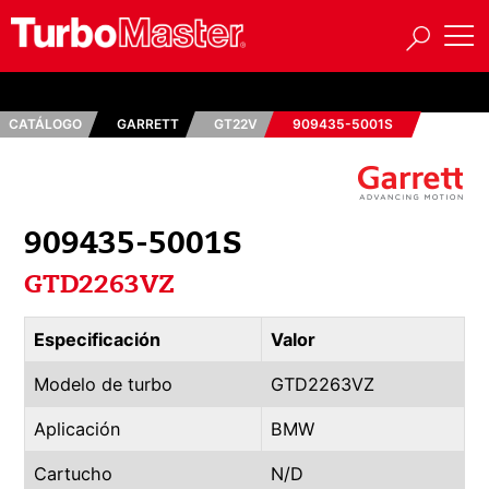
CATÁLOGO
GARRETT
GT22V
909435-5001S
909435-5001S
GTD2263VZ
Especificación
Valor
Modelo de turbo
GTD2263VZ
Aplicación
BMW
Cartucho
N/D