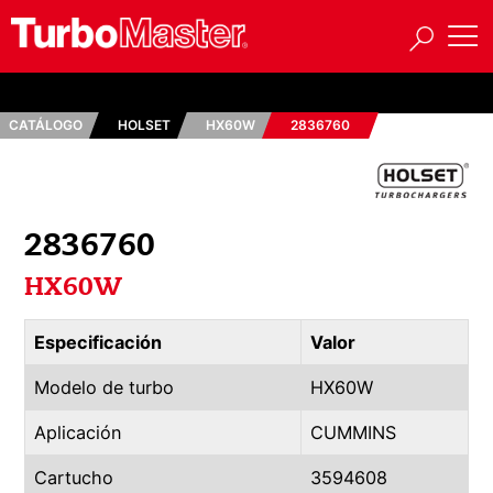
CATÁLOGO
HOLSET
HX60W
2836760
2836760
HX60W
Especificación
Valor
Modelo de turbo
HX60W
Aplicación
CUMMINS
Cartucho
3594608