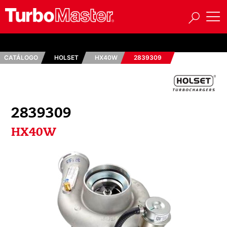
CATÁLOGO
HOLSET
HX40W
2839309
2839309
HX40W