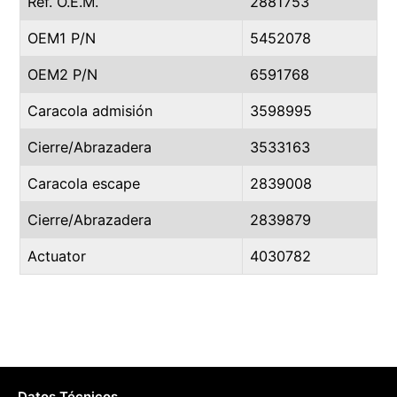
Ref. O.E.M.
2881753
OEM1 P/N
5452078
OEM2 P/N
6591768
Caracola admisión
3598995
Cierre/Abrazadera
3533163
Caracola escape
2839008
Cierre/Abrazadera
2839879
Actuator
4030782
Datos Técnicos