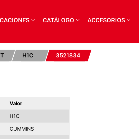
ICACIONES
CATÁLOGO
ACCESORIOS
ET
H1C
3521834
Valor
H1C
CUMMINS