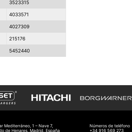
3523315
4033571
4027309
215176
5452440
ar Mediterráneo, 1 – Nave 7,
Números de teléfono
o de Henares, Madrid, España
+34 916 569 273