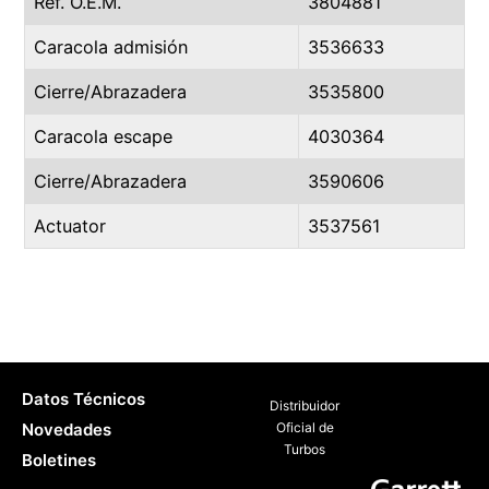
Ref. O.E.M.
3804881
Caracola admisión
3536633
Cierre/Abrazadera
3535800
Caracola escape
4030364
Cierre/Abrazadera
3590606
Actuator
3537561
Datos Técnicos
Distribuidor
Novedades
Oficial de
Turbos
Boletines