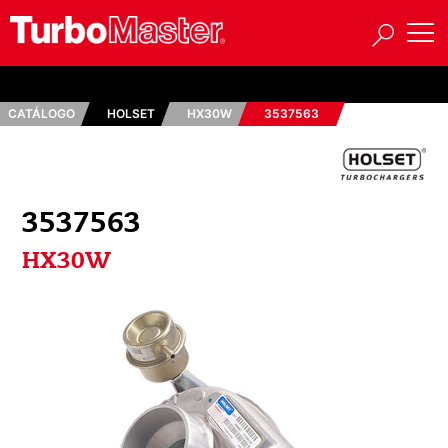
CATÁLOGO
HOLSET
HX30W
3537563
3537563
HX30W