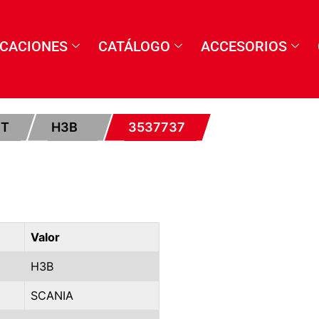
ICACIONES
CATÁLOGO
ACCESORIOS
ET
H3B
3537737
Valor
H3B
SCANIA