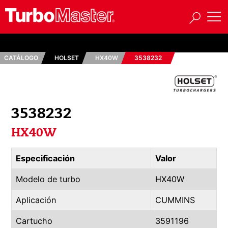
CATÁLOGO
HOLSET
HX40W
3538232
3538232
HX40W
Especificación
Valor
Modelo de turbo
HX40W
Aplicación
CUMMINS
Cartucho
3591196