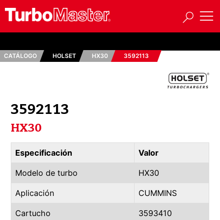
CATÁLOGO
HOLSET
HX30
3592113
3592113
HX30
Especificación
Valor
Modelo de turbo
HX30
Aplicación
CUMMINS
Cartucho
3593410