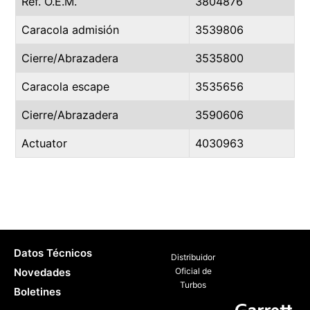
Ref. O.E.M.
3804876
Caracola admisión
3539806
Cierre/Abrazadera
3535800
Caracola escape
3535656
Cierre/Abrazadera
3590606
Actuator
4030963
Datos Técnicos
Distribuidor
Novedades
Oficial de
Turbos
Boletines