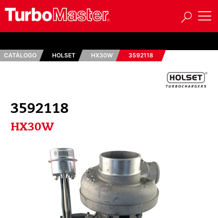
CATÁLOGO
HOLSET
HX30W
3592118
3592118
HX30W