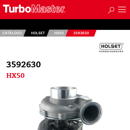
CATÁLOGO
HOLSET
HX50
3592630
3592630
HX50