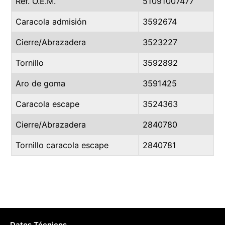
Ref. O.E.M.
51091007477
Caracola admisión
3592674
Cierre/Abrazadera
3523227
Tornillo
3592892
Aro de goma
3591425
Caracola escape
3524363
Cierre/Abrazadera
2840780
Tornillo caracola escape
2840781
Datos Técnicos