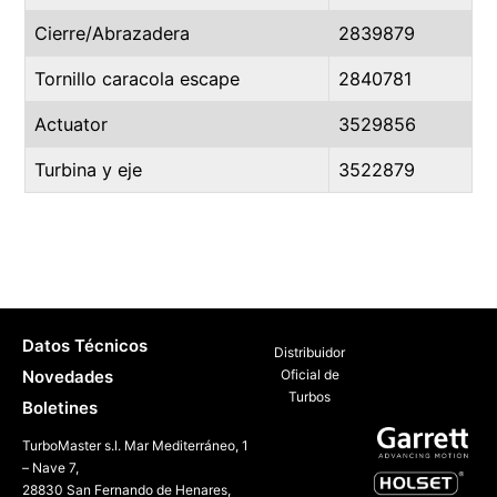
Cierre/Abrazadera
2839879
Tornillo caracola escape
2840781
Actuator
3529856
Turbina y eje
3522879
Datos Técnicos
Distribuidor
Novedades
Oficial de
Turbos
Boletines
TurboMaster s.l. Mar Mediterráneo, 1
– Nave 7,
28830 San Fernando de Henares,