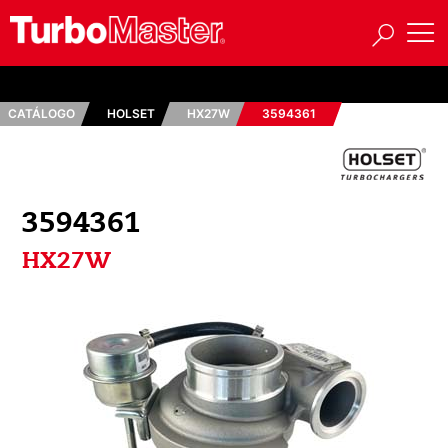
CATÁLOGO
HOLSET
HX27W
3594361
3594361
HX27W