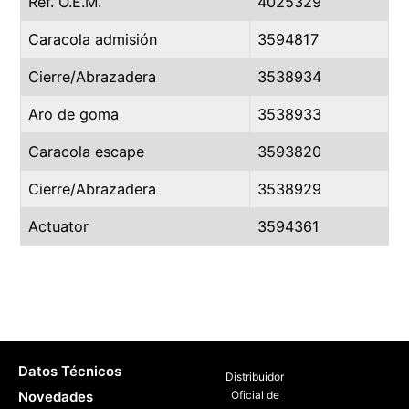
Ref. O.E.M.
4025329
Caracola admisión
3594817
Cierre/Abrazadera
3538934
Aro de goma
3538933
Caracola escape
3593820
Cierre/Abrazadera
3538929
Actuator
3594361
Datos Técnicos
Distribuidor
Novedades
Oficial de