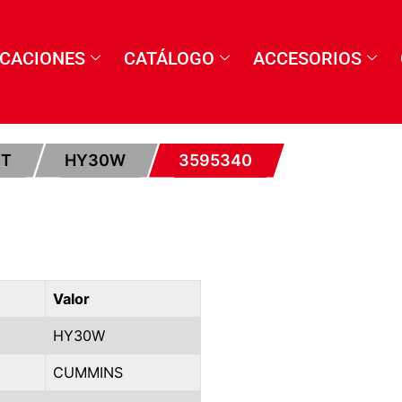
ICACIONES
CATÁLOGO
ACCESORIOS
ET
HY30W
3595340
Valor
HY30W
CUMMINS