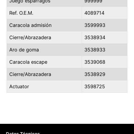
Juego espárragos
999999
Ref. O.E.M.
4089714
Caracola admisión
3599993
Cierre/Abrazadera
3538934
Aro de goma
3538933
Caracola escape
3539068
Cierre/Abrazadera
3538929
Actuator
3598725
Datos Técnicos