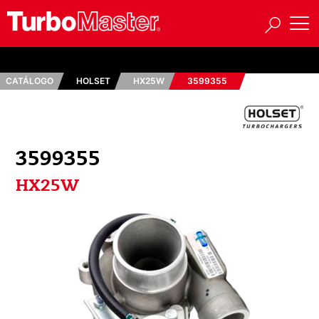
CATÁLOGO
HOLSET
HX25W
3599355
3599355
HX25W