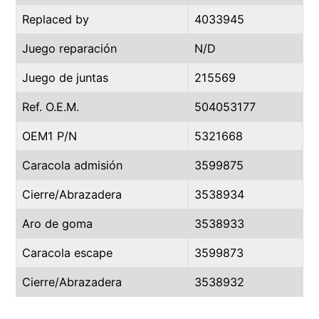
Replaced by
4033945
Juego reparación
N/D
Juego de juntas
215569
Ref. O.E.M.
504053177
OEM1 P/N
5321668
Caracola admisión
3599875
Cierre/Abrazadera
3538934
Aro de goma
3538933
Caracola escape
3599873
Cierre/Abrazadera
3538932