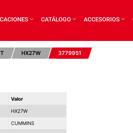
ICACIONES
CATÁLOGO
ACCESORIOS
ET
HX27W
3779951
Valor
HX27W
CUMMINS