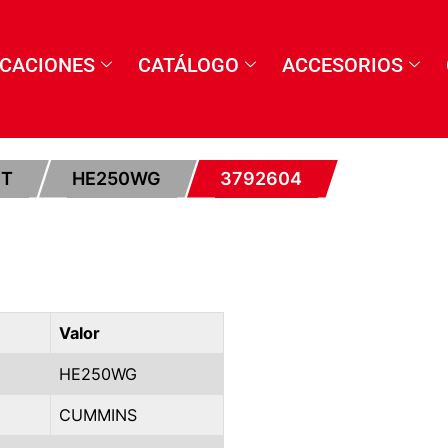
ICACIONES
CATÁLOGO
ACCESORIOS
ET
HE250WG
3792604
Valor
HE250WG
CUMMINS