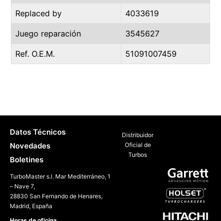
Replaced by
4033619
Juego reparación
3545627
Ref. O.E.M.
51091007459
Datos Técnicos
Distribuidor
Novedades
Oficial de
Turbos
Boletines
TurboMaster s.l. Mar Mediterráneo, 1
– Nave 7,
28830 San Fernando de Henares,
Madrid, España
Horas de oficina