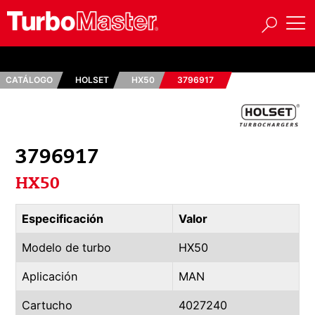
CATÁLOGO
HOLSET
HX50
3796917
3796917
HX50
Especificación
Valor
Modelo de turbo
HX50
Aplicación
MAN
Cartucho
4027240