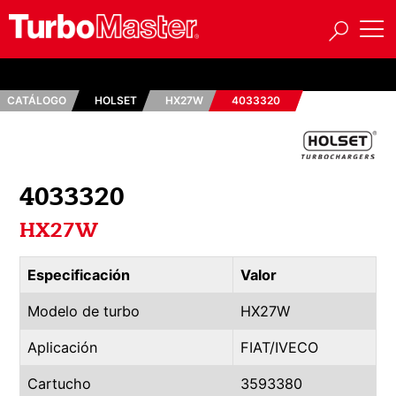
CATÁLOGO
HOLSET
HX27W
4033320
4033320
HX27W
Especificación
Valor
Modelo de turbo
HX27W
Aplicación
FIAT/IVECO
Cartucho
3593380