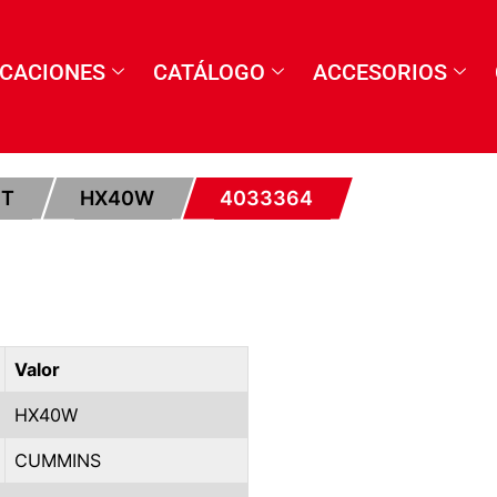
ICACIONES
CATÁLOGO
ACCESORIOS
ET
HX40W
4033364
Valor
HX40W
CUMMINS