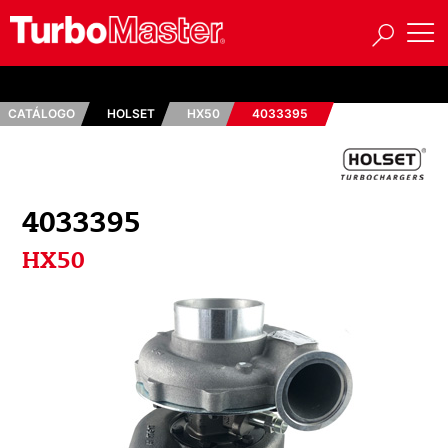
CATÁLOGO
HOLSET
HX50
4033395
4033395
HX50