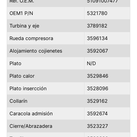
Ref. O.E.M.
51091007477
OEM1 P/N
5321780
Turbina y eje
3789182
Rueda compresora
3596134
Alojamiento cojienetes
3592067
Plato
N/D
Plato calor
3529846
Plato insercción
3528096
Collarín
3529162
Caracola admisión
3592674
Cierre/Abrazadera
3523227