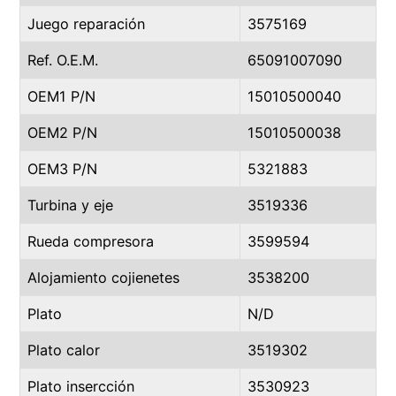
Juego reparación
3575169
Ref. O.E.M.
65091007090
OEM1 P/N
15010500040
OEM2 P/N
15010500038
OEM3 P/N
5321883
Turbina y eje
3519336
Rueda compresora
3599594
Alojamiento cojienetes
3538200
Plato
N/D
Plato calor
3519302
Plato insercción
3530923