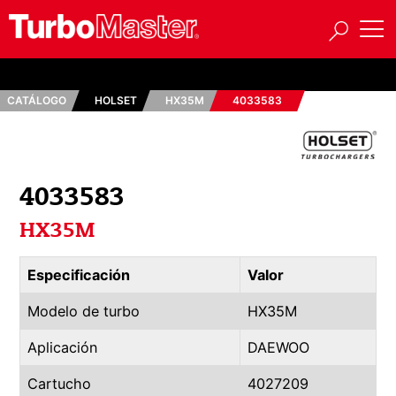
CATÁLOGO
HOLSET
HX35M
4033583
4033583
HX35M
Especificación
Valor
Modelo de turbo
HX35M
Aplicación
DAEWOO
Cartucho
4027209