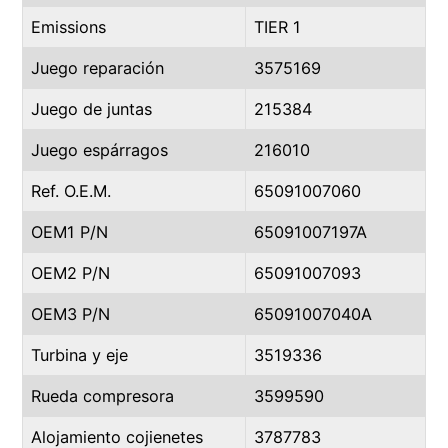
Emissions
TIER 1
Juego reparación
3575169
Juego de juntas
215384
Juego espárragos
216010
Ref. O.E.M.
65091007060
OEM1 P/N
65091007197A
OEM2 P/N
65091007093
OEM3 P/N
65091007040A
Turbina y eje
3519336
Rueda compresora
3599590
Alojamiento cojienetes
3787783