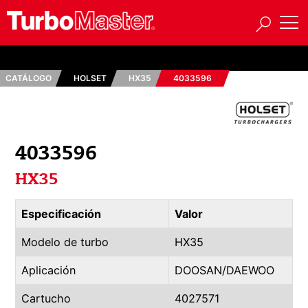
CATÁLOGO
HOLSET
HX35
4033596
4033596
HX35
Especificación
Valor
Modelo de turbo
HX35
Aplicación
DOOSAN/DAEWOO
Cartucho
4027571