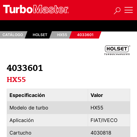
CATÁLOGO
HOLSET
HX55
4033601
4033601
HX55
Especificación
Valor
Modelo de turbo
HX55
Aplicación
FIAT/IVECO
Cartucho
4030818