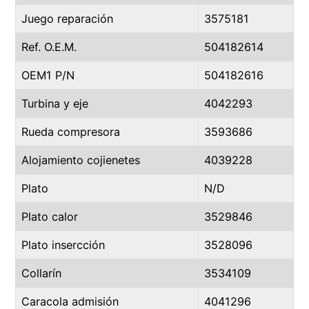
Juego reparación
3575181
Ref. O.E.M.
504182614
OEM1 P/N
504182616
Turbina y eje
4042293
Rueda compresora
3593686
Alojamiento cojienetes
4039228
Plato
N/D
Plato calor
3529846
Plato insercción
3528096
Collarín
3534109
Caracola admisión
4041296