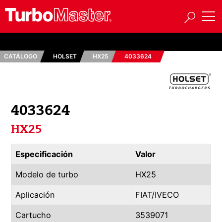
CATÁLOGO
HOLSET
HX25
4033624
4033624
HX25
Especificación
Valor
Modelo de turbo
HX25
Aplicación
FIAT/IVECO
Cartucho
3539071