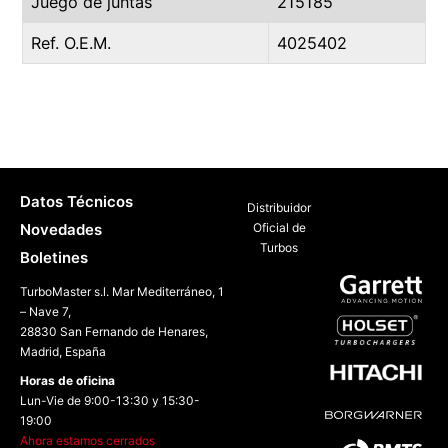
Juego de juntas
215185
Ref. O.E.M.
4025402
Datos Técnicos
Distribuidor
Novedades
Oficial de
Turbos
Boletines
TurboMaster s.l. Mar Mediterráneo, 1
– Nave 7,
28830 San Fernando de Henares,
Madrid, España
Horas de oficina
Lun-Vie de 9:00-13:30 y 15:30-
19:00
Ahora estamos cerrados