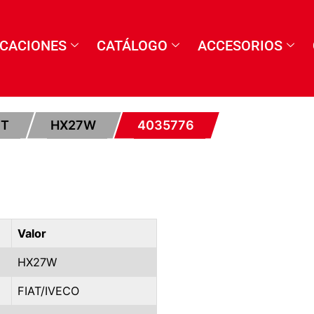
ICACIONES
CATÁLOGO
ACCESORIOS
ET
HX27W
4035776
Valor
HX27W
FIAT/IVECO