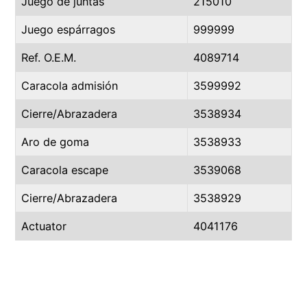
Juego de juntas
215010
Juego espárragos
999999
Ref. O.E.M.
4089714
Caracola admisión
3599992
Cierre/Abrazadera
3538934
Aro de goma
3538933
Caracola escape
3539068
Cierre/Abrazadera
3538929
Actuator
4041176