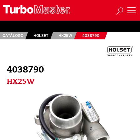
CATÁLOGO
HOLSET
HX25W
4038790
4038790
HX25W