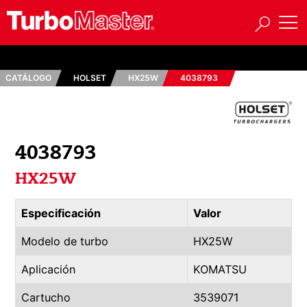
CATÁLOGO
HOLSET
HX25W
4038793
4038793
HX25W
Especificación
Valor
Modelo de turbo
HX25W
Aplicación
KOMATSU
Cartucho
3539071