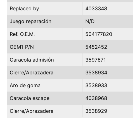
Replaced by
4033348
Juego reparación
N/D
Ref. O.E.M.
504177820
OEM1 P/N
5452452
Caracola admisión
3597671
Cierre/Abrazadera
3538934
Aro de goma
3538933
Caracola escape
4038968
Cierre/Abrazadera
3538929