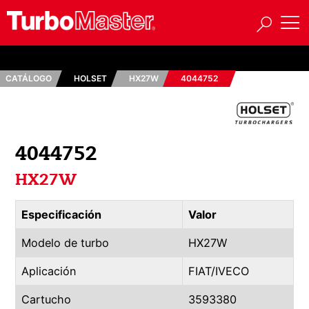
CATÁLOGO
HOLSET
HX27W
4044752
4044752
HX27W
Especificación
Valor
Modelo de turbo
HX27W
Aplicación
FIAT/IVECO
Cartucho
3593380