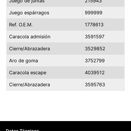
Juego de juntas
215943
Juego espárragos
999999
Ref. O.E.M.
1778613
Caracola admisión
3591597
Cierre/Abrazadera
3529852
Aro de goma
3752799
Caracola escape
4039512
Cierre/Abrazadera
3595763
Datos Técnicos