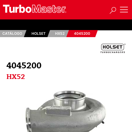
CATÁLOGO
HOLSET
HX52
4045200
4045200
HX52