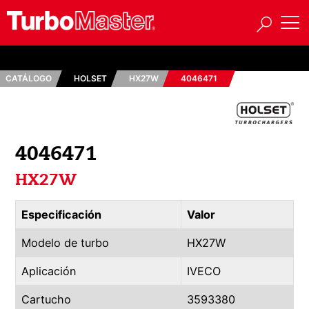
CATÁLOGO
HOLSET
HX27W
4046471
4046471
HX27W
Especificación
Valor
Modelo de turbo
HX27W
Aplicación
IVECO
Cartucho
3593380