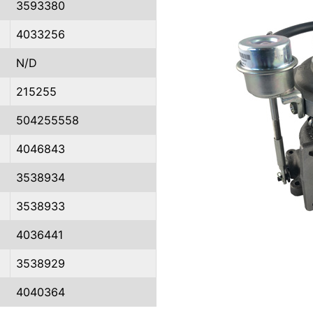
3593380
4033256
N/D
215255
504255558
4046843
3538934
3538933
4036441
3538929
4040364