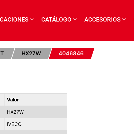
ICACIONES
CATÁLOGO
ACCESORIOS
ET
HX27W
4046846
Valor
HX27W
IVECO