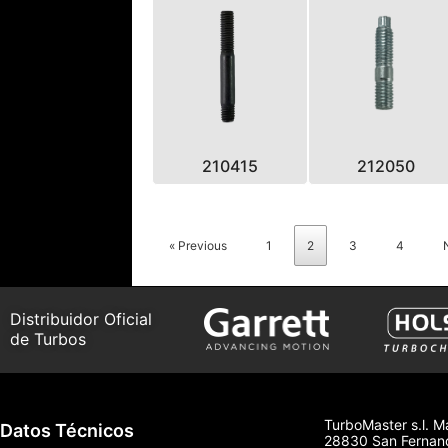
210415
212050
« Previous
1
2
3
4
Distribuidor Oficial
de Turbos
TurboMaster s.l. M
Datos Técnicos
28830 San Fernand