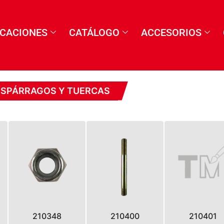
ICACIONES
CATÁLOGO
ACCESORIOS
ESPÁRRAGOS Y TUERCAS
210348
210400
210401