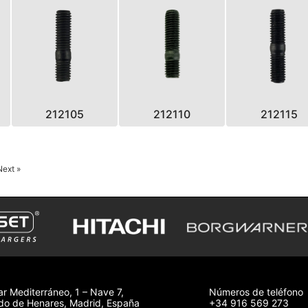
212105
212110
212115
Next »
ar Mediterráneo, 1 – Nave 7,
Números de teléfono
o de Henares, Madrid, España
+34 916 569 273