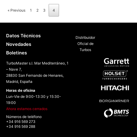
« Previous
1
2
3
4
Datos Técnicos
Distribuidor
Novedades
Oficial de
Turbos
Boletines
TurboMaster s.l. Mar Mediterráneo, 1
– Nave 7,
28830 San Fernando de Henares,
Madrid, España
Horas de oficina
Lun-Vie de 9:00-13:30 y 15:30-
19:00
Ahora estamos cerrados
Números de teléfono
+34 916 569 273
+34 916 569 288