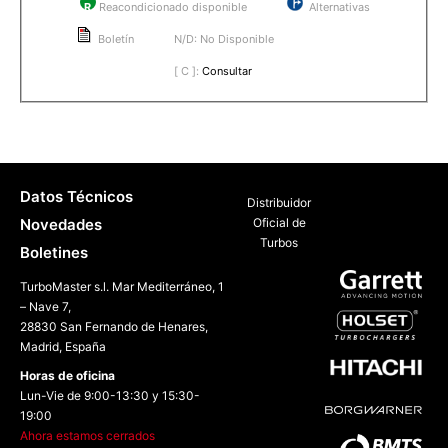
R
Reacondicionado disponible
Alternativas
Boletín
N/D: No Disponible
[ C ]:
Consultar
Datos Técnicos
Distribuidor
Novedades
Oficial de
Turbos
Boletines
TurboMaster s.l. Mar Mediterráneo, 1
– Nave 7,
28830 San Fernando de Henares,
Madrid, España
Horas de oficina
Lun-Vie de 9:00-13:30 y 15:30-
19:00
Ahora estamos cerrados