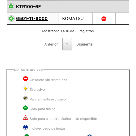
KTR100-6F
6501-11-6000
KOMATSU
Mostrando 1 a 10 de 10 registros
Anterior
1
Siguiente
STATUS (si aparece)
Obsoleto sin reemplazo
Exclusivo
Parcialmente exclusivo
Sólo para tuning
Sólo para uso aeronáutico – No disponible
Incluye juego de juntas