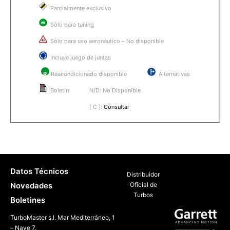
Parcialmente exclusivo
Sólo para tuning
Sólo para uso aeronáutico – No disponible
Incluye juego de juntas
R
Reacondicionado disponible
Alternativas
Boletín
N/D: No Disponible
[ C ]:
Consultar
Datos Técnicos
Distribuidor
Novedades
Oficial de
Turbos
Boletines
TurboMaster s.l. Mar Mediterráneo, 1
– Nave 7,