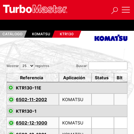
CATÁLOGO
KOMATSU
KTR130
Mostrar
registros
Buscar:
Referencia
Aplicación
Status
Blt
KTR130-11E
6502-11-2002
KOMATSU
KTR130-1
6502-12-1000
KOMATSU