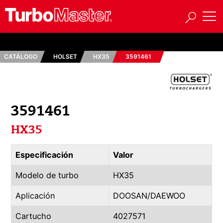
CATÁLOGO
HOLSET
HX35
3591461
3591461
HX35
Especificación
Valor
Modelo de turbo
HX35
Aplicación
DOOSAN/DAEWOO
Cartucho
4027571