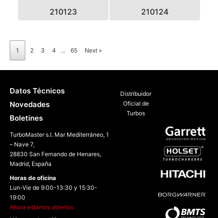
210123
210124
1
2
3
4
…
65
Next »
Datos Técnicos
Distribuidor
Novedades
Oficial de
Turbos
Boletines
TurboMaster s.l. Mar Mediterráneo, 1
– Nave 7,
28830 San Fernando de Henares,
Madrid, España
Horas de oficina
Lun-Vie de 9:00-13:30 y 15:30-
19:00
Ahora estamos abiertos